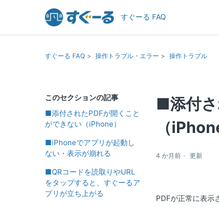
すぐーる FAQ
すぐーる FAQ
操作トラブル・エラー
操作トラブル
このセクションの記事
■添付さ
■添付されたPDFが開くこと
（iPho
ができない（iPhone）
■iPhoneでアプリが起動し
ない・表示が崩れる
4 か月前
更新
■QRコードを読取りやURL
をタップすると、すぐーるア
プリが立ち上がる
PDFが正常に表