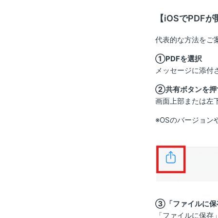
【iOSでPDF
代表的な方法をご
①PDFを選択
メッセージに添付さ
②共有ボタンを押
画面上部または左
※OSのバージョ
③「ファイルに保
「ファイルに保存